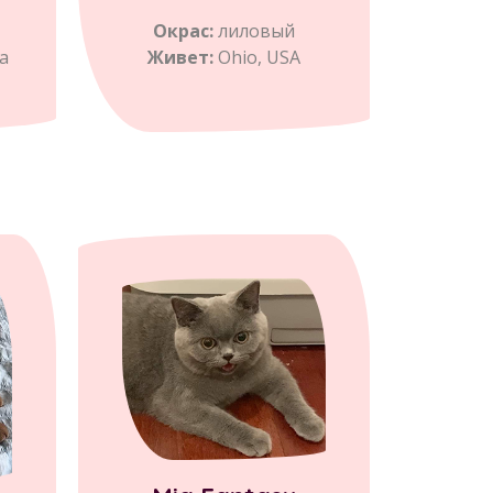
Окрас:
лиловый
а
Живет:
Ohio, USA