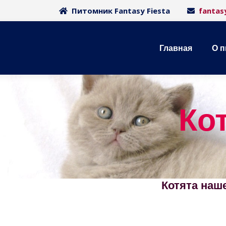
Питомник Fantasy Fiesta
fantas
Главная
О 
Ко
Котята наш