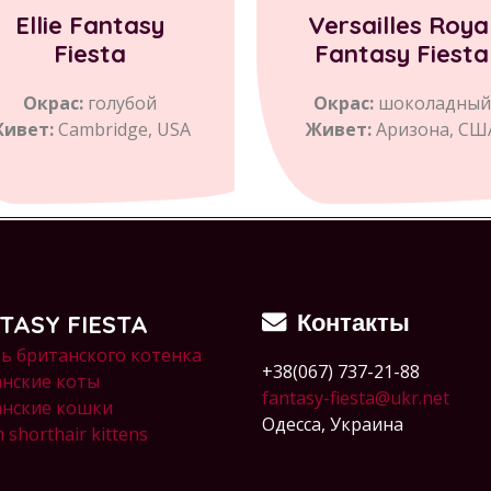
Ellie Fantasy
Versailles Roya
Fiesta
Fantasy Fiesta
Окрас:
голубой
Окрас:
шоколадный
ивет:
Cambridge, USA
Живет:
Аризона, СШ
Контакты
TASY FIESTA
ь британского котенка
+38(067) 737-21-88
нские коты
fantasy-fiesta@ukr.net
анские кошки
Одесса, Украина
h shorthair kittens