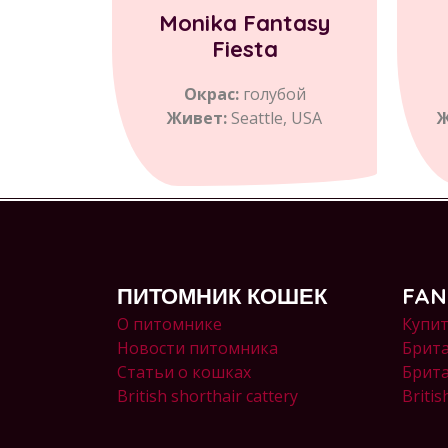
Monika Fantasy
Fiesta
Окрас:
голубой
Живет:
Seattle, USA
Ж
ПИТОМНИК КОШЕК
FAN
О питомнике
Купит
Новости питомника
Брита
Статьи о кошках
Брит
British shorthair cattery
Britis