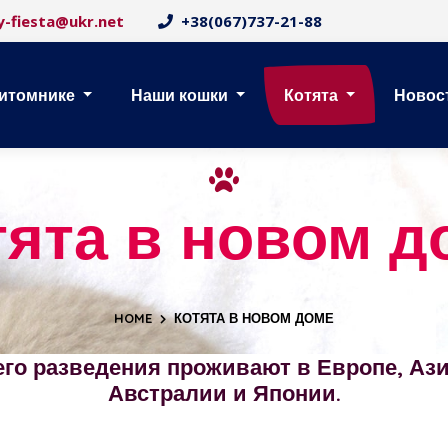
y-fiesta@ukr.net
+38(067)737-21-88
питомнике
Наши кошки
Котята
Новос
тята в новом д
HOME
КОТЯТА В НОВОМ ДОМЕ
его разведения проживают в Европе, Ази
Австралии и Японии.