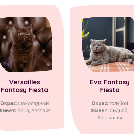
Versailles
Eva Fantasy
Fantasy Fiesta
Fiesta
Окрас:
шоколадный
Окрас:
голубой
Живет:
Вена, Австрия
Живет:
Сидней,
Австралия