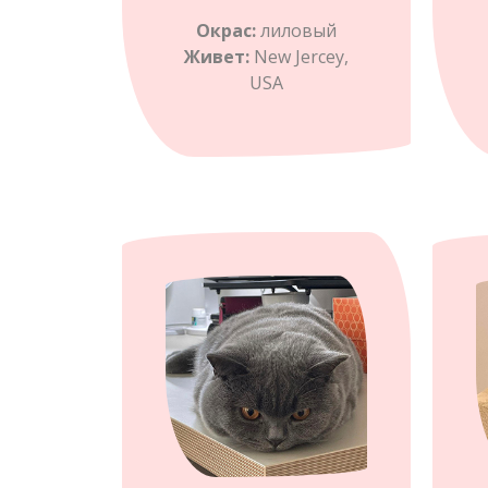
Окрас:
лиловый
Живет:
New Jercey,
USA